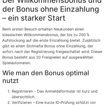
Der Willkommensbonus und
der Bonus ohne Einzahlung
– ein starker Start
Beim ersten Besuch erhalten Neukunden einen
klassischen Willkommensbonus, der bis zu 200 %
Aufstockung auf die erste Einzahlung bietet. Zusätzlich
gibt es einen Slotmafia Bonus ohne Einzahlung, der
sofort nach der Registrierung freigeschaltet wird. Dieser
Bonus besteht aus 20 Freispielen auf ausgewählten
Spielautomaten.
Wie man den Bonus optimal
nutzt
Registrieren – Das Anmeldeformular ist kurz und
übersichtlich.
Verifizieren – Eine kurze ID‑Prüfung schützt vor