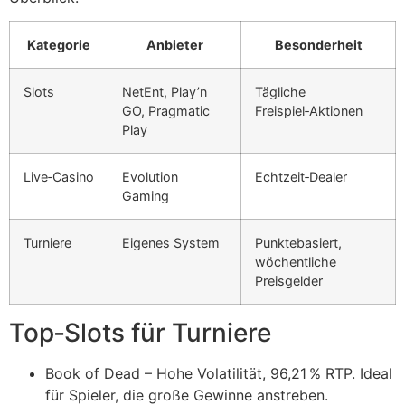
Kategorie
Anbieter
Besonderheit
Slots
NetEnt, Play’n
Tägliche
GO, Pragmatic
Freispiel‑Aktionen
Play
Live‑Casino
Evolution
Echtzeit‑Dealer
Gaming
Turniere
Eigenes System
Punktebasiert,
wöchentliche
Preisgelder
Top‑Slots für Turniere
Book of Dead – Hohe Volatilität, 96,21 % RTP. Ideal
für Spieler, die große Gewinne anstreben.