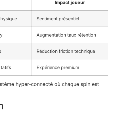
Impact joueur
physique
Sentiment présentiel
ay
Augmentation taux rétention
s
Réduction friction technique
tatifs
Expérience premium
osystème hyper‑connecté où chaque spin est
n