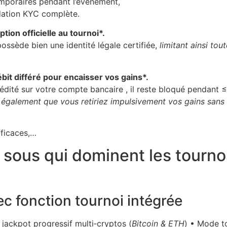
emporaires pendant l’événement,
idation KYC complète.
tion officielle au tournoi*.
ssède bien une identité légale certifiée,
limitant ainsi tou
ébit différé pour encaisser vos gains*.
édité sur votre compte bancaire , il reste bloqué pendant 
e également que vous retiriez impulsivement vos gains sans
fficaces,…
sous qui dominent les tourno
ec fonction tournoi intégrée
, jackpot progressif multi‑cryptos (
Bitcoin & ETH
) • Mode to