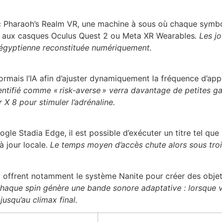
ec Pharaoh’s Realm VR, une machine à sous où chaque symb
âce aux casques Oculus Quest 2 ou Meta XR Wearables
. Les j
égyptienne reconstituée numériquement.
mais l’IA afin d’ajuster dynamiquement la fréquence d’appar
entifié comme « risk‑averse » verra davantage de petites gain
 X 8 pour stimuler l’adrénaline.
e Stadia Edge, il est possible d’exécuter un titre tel que
 jour locale.
Le temps moyen d’accès chute alors sous tro
offrent notamment le système Nanite pour créer des objets
haque spin génère une bande sonore adaptative : lorsque v
usqu’au climax final.