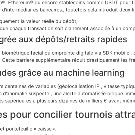
in®, Ethereum® ou encore stablecoins comme USDT pour fina
 d’intermédiaires bancaires., toutefois cela introduit deux l
squement la valeur réelle du dépôt,
que chaque transaction soit clairement associée à un compte
égrée aux dépôts/retraits rapides
u biométrique facial ou empreinte digitale via SDK mobile
,
, Cette barrière supplémentaire réduit drastiquement les fra
udes grâce au machine learning
 centaines de variables (géolocalisation IP , vitesse typiqu
as d’anomalie suspecte , une alerte automatisée bloque im
es supérieures à plusieurs dizaines de milliers € avant même 
s pour concilier tournois attr
t portefeuille « caisse ».