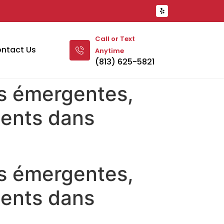
Call or Text
ntact Us
Anytime
(813) 625-5821
es émergentes,
ments dans
es émergentes,
ments dans