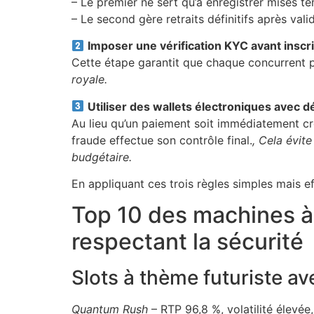
– Le premier ne sert qu’à enregistrer mises t
– Le second gère retraits définitifs après val
Imposer une vérification KYC avant inscrip
Cette étape garantit que chaque concurrent po
royale.
Utiliser des wallets électroniques avec d
Au lieu qu’un paiement soit immédiatement cr
fraude effectue son contrôle final.
, Cela évit
budgétaire.
En appliquant ces trois règles simples mais e
Top 10 des machines à 
respectant la sécurité
Slots à thème futuriste av
Quantum Rush
– RTP 96,8 %, volatilité élevée