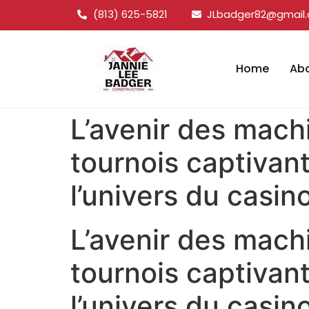
(813) 625-5821
JLbadger82@gmail
Home
Ab
L’avenir des mac
tournois captivan
l’univers du casin
L’avenir des mac
tournois captivan
l’univers du casin