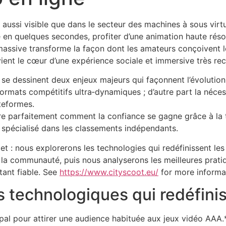
té aussi visible que dans le secteur des machines à sous virt
 en quelques secondes, profiter d’une animation haute rés
 massive transforme la façon dont les amateurs conçoivent l
ient le cœur d’une expérience sociale et immersive très rec
 se dessinent deux enjeux majeurs qui façonnent l’évolution
formats compétitifs ultra‑dynamiques ; d’autre part la néce
ateformes.
tre parfaitement comment la confiance se gagne grâce à la 
 spécialisé dans les classements indépendants.​
 : nous explorerons les technologies qui redéfinissent les 
a communauté, puis nous analyserons les meilleures pratiq
stant fiable. See
https://www.cityscoot.eu/
for more informa
technologiques qui redéfiniss
pal pour attirer une audience habituée aux jeux vidéo AAA.