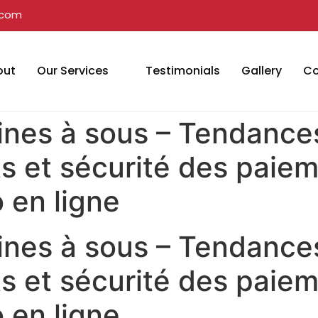
.com
out
Our Services
Testimonials
Gallery
Co
hines à sous – Tendanc
ts et sécurité des paie
o en ligne
hines à sous – Tendanc
ts et sécurité des paie
o en ligne