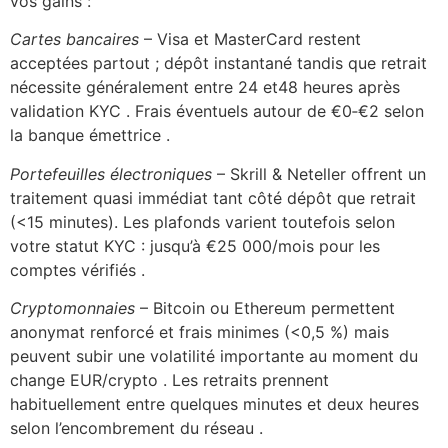
vos gains :
Cartes bancaires
– Visa et MasterCard restent
acceptées partout ; dépôt instantané tandis que retrait
nécessite généralement entre 24 et48 heures après
validation KYC . Frais éventuels autour de €0‑€2 selon
la banque émettrice .
Portefeuilles électroniques
– Skrill & Neteller offrent un
traitement quasi immédiat tant côté dépôt que retrait
(<15 minutes). Les plafonds varient toutefois selon
votre statut KYC : jusqu’à €25 000/mois pour les
comptes vérifiés .
Cryptomonnaies
– Bitcoin ou Ethereum permettent
anonymat renforcé et frais minimes (<0,5 %) mais
peuvent subir une volatilité importante au moment du
change EUR/crypto . Les retraits prennent
habituellement entre quelques minutes et deux heures
selon l’encombrement du réseau .