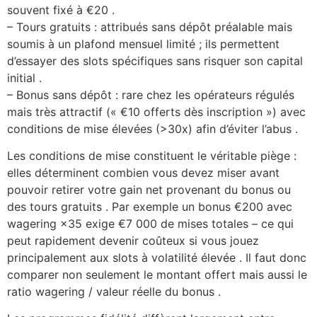
souvent fixé à €20 .
– Tours gratuits : attribués sans dépôt préalable mais
soumis à un plafond mensuel limité ; ils permettent
d’essayer des slots spécifiques sans risquer son capital
initial .
– Bonus sans dépôt : rare chez les opérateurs régulés
mais très attractif (« €10 offerts dès inscription ») avec
conditions de mise élevées (>30x) afin d’éviter l’abus .
Les conditions de mise constituent le véritable piège :
elles déterminent combien vous devez miser avant
pouvoir retirer votre gain net provenant du bonus ou
des tours gratuits . Par exemple un bonus €200 avec
wagering ×35 exige €7 000 de mises totales – ce qui
peut rapidement devenir coûteux si vous jouez
principalement aux slots à volatilité élevée . Il faut donc
comparer non seulement le montant offert mais aussi le
ratio wagering / valeur réelle du bonus .