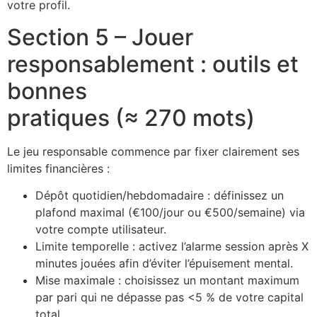
votre profil.
Section 5 – Jouer
responsablement : outils et
bonnes
pratiques (≈ 270 mots)
Le jeu responsable commence par fixer clairement ses
limites financières :
Dépôt quotidien/hebdomadaire : définissez un
plafond maximal (€100/jour ou €500/semaine) via
votre compte utilisateur.
Limite temporelle : activez l’alarme session après X
minutes jouées afin d’éviter l’épuisement mental.
Mise maximale : choisissez un montant maximum
par pari qui ne dépasse pas <5 % de votre capital
total .