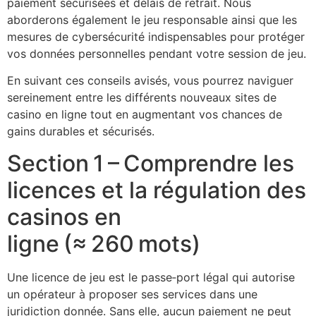
paiement sécurisées et délais de retrait. Nous
aborderons également le jeu responsable ainsi que les
mesures de cybersécurité indispensables pour protéger
vos données personnelles pendant votre session de jeu.
En suivant ces conseils avisés, vous pourrez naviguer
sereinement entre les différents nouveaux sites de
casino en ligne tout en augmentant vos chances de
gains durables et sécurisés.
Section 1 – Comprendre les
licences et la régulation des
casinos en
ligne (≈ 260 mots)
Une licence de jeu est le passe‑port légal qui autorise
un opérateur à proposer ses services dans une
juridiction donnée. Sans elle, aucun paiement ne peut