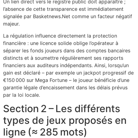
Un lien direct vers le registre public doit apparaître ;
l’absence de cette transparence est immédiatement
signalée par Basketnews.Net comme un facteur négatif
majeur.
La régulation influence directement la protection
financière : une licence solide oblige l’opérateur à
séparer les fonds joueurs dans des comptes bancaires
distincts et à soumettre régulièrement ses rapports
financiers aux auditeurs indépendants. Ainsi, lorsqu’un
gain est déclaré – par exemple un jackpot progressif de
€150 000 sur Mega Fortune – le joueur bénéficie d’une
garantie légale d’encaissement dans les délais prévus
par la loi locale.
Section 2 – Les différents
types de jeux proposés en
ligne (≈ 285 mots)