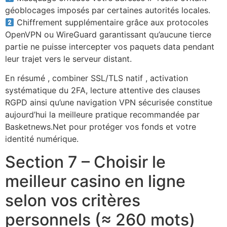
géoblocages imposés par certaines autorités locales.
Chiffrement supplémentaire grâce aux protocoles
OpenVPN ou WireGuard garantissant qu’aucune tierce
partie ne puisse intercepter vos paquets data pendant
leur trajet vers le serveur distant.
En résumé , combiner SSL/TLS natif , activation
systématique du 2FA, lecture attentive des clauses
RGPD ainsi qu’une navigation VPN sécurisée constitue
aujourd’hui la meilleure pratique recommandée par
Basketnews.Net pour protéger vos fonds et votre
identité numérique.
Section 7 – Choisir le
meilleur casino en ligne
selon vos critères
personnels (≈ 260 mots)