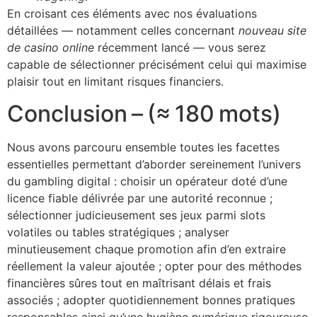
En croisant ces éléments avec nos évaluations
détaillées — notamment celles concernant
nouveau site
de casino online
récemment lancé — vous serez
capable de sélectionner précisément celui qui maximise
plaisir tout en limitant risques financiers.
Conclusion – (≈ 180 mots)
Nous avons parcouru ensemble toutes les facettes
essentielles permettant d’aborder sereinement l’univers
du gambling digital : choisir un opérateur doté d’une
licence fiable délivrée par une autorité reconnue ;
sélectionner judicieusement ses jeux parmi slots
volatiles ou tables stratégiques ; analyser
minutieusement chaque promotion afin d’en extraire
réellement la valeur ajoutée ; opter pour des méthodes
financières sûres tout en maîtrisant délais et frais
associés ; adopter quotidiennement bonnes pratiques
responsables ainsi qu’une hygiène numérique rigoureuse