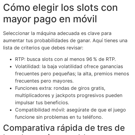
Cómo elegir los slots con
mayor pago en móvil
Seleccionar la máquina adecuada es clave para
aumentar tus probabilidades de ganar. Aquí tienes una
lista de criterios que debes revisar:
RTP: busca slots con al menos 96 % de RTP.
Volatilidad: la baja volatilidad ofrece ganancias
frecuentes pero pequeñas; la alta, premios menos
frecuentes pero mayores.
Funciones extra: rondas de giros gratis,
multiplicadores y jackpots progresivos pueden
impulsar tus beneficios.
Compatibilidad móvil: asegúrate de que el juego
funcione sin problemas en tu teléfono.
Comparativa rápida de tres de