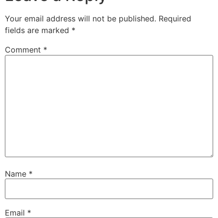
Your email address will not be published.
Required
fields are marked
*
Comment
*
Name
*
Email
*