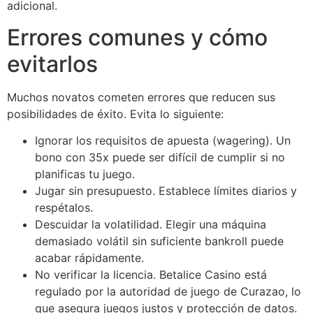
adicional.
Errores comunes y cómo
evitarlos
Muchos novatos cometen errores que reducen sus
posibilidades de éxito. Evita lo siguiente:
Ignorar los requisitos de apuesta (wagering). Un
bono con 35x puede ser difícil de cumplir si no
planificas tu juego.
Jugar sin presupuesto. Establece límites diarios y
respétalos.
Descuidar la volatilidad. Elegir una máquina
demasiado volátil sin suficiente bankroll puede
acabar rápidamente.
No verificar la licencia. Betalice Casino está
regulado por la autoridad de juego de Curazao, lo
que asegura juegos justos y protección de datos.