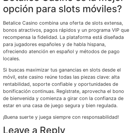
opción para slots móviles?
Betalice Casino combina una oferta de slots extensa,
bonos atractivos, pagos rápidos y un programa VIP que
recompensa la fidelidad. La plataforma está diseñada
para jugadores españoles y de habla hispana,
ofreciendo atención en español y métodos de pago
locales.
Si buscas maximizar tus ganancias en slots desde el
móvil, este casino reúne todas las piezas clave: alta
rentabilidad, soporte confiable y oportunidades de
bonificación continuas. Regístrate, aprovecha el bono
de bienvenida y comienza a girar con la confianza de
estar en una casa de juego segura y bien regulada.
¡Buena suerte y juega siempre con responsabilidad!
Leave a Reply