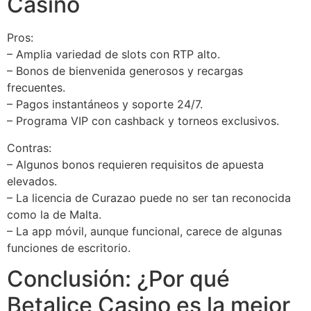
Casino
Pros:
– Amplia variedad de slots con RTP alto.
– Bonos de bienvenida generosos y recargas
frecuentes.
– Pagos instantáneos y soporte 24/7.
– Programa VIP con cashback y torneos exclusivos.
Contras:
– Algunos bonos requieren requisitos de apuesta
elevados.
– La licencia de Curazao puede no ser tan reconocida
como la de Malta.
– La app móvil, aunque funcional, carece de algunas
funciones de escritorio.
Conclusión: ¿Por qué
Betalice Casino es la mejor