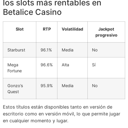
los slots más rentables en
Betalice Casino
Slot
RTP
Volatilidad
Jackpot
progresivo
Starburst
96.1%
Media
No
Mega
96.6%
Alta
Sí
Fortune
Gonzo’s
95.9%
Media
No
Quest
Estos títulos están disponibles tanto en versión de
escritorio como en versión móvil, lo que permite jugar
en cualquier momento y lugar.