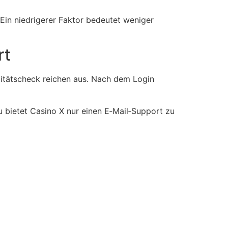
 Ein niedrigerer Faktor bedeutet weniger
rt
titätscheck reichen aus. Nach dem Login
 bietet Casino X nur einen E‑Mail‑Support zu