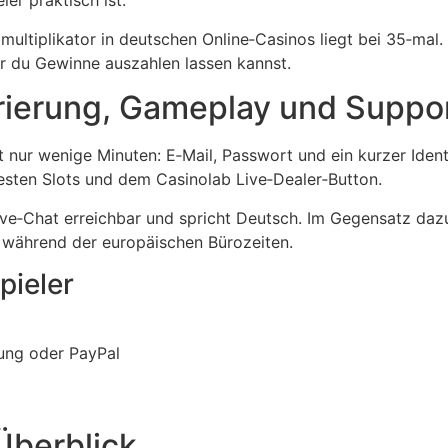
er praktisch ist.
ultiplikator in deutschen Online‑Casinos liegt bei 35‑mal.
 du Gewinne auszahlen lassen kannst.
trierung, Gameplay und Suppo
t nur wenige Minuten: E‑Mail, Passwort und ein kurzer Iden
esten Slots und dem Casinolab Live‑Dealer‑Button.
ve‑Chat erreichbar und spricht Deutsch. Im Gegensatz dazu
 während der europäischen Bürozeiten.
pieler
sung oder PayPal
Überblick