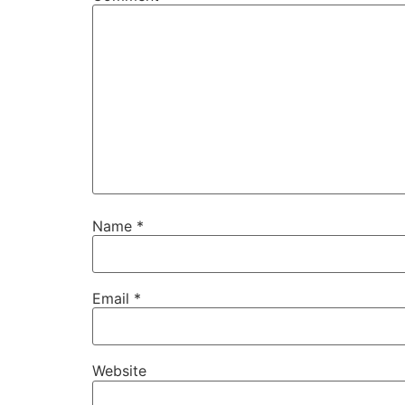
Name
*
Email
*
Website