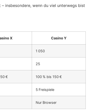
t – insbesondere, wenn du viel unterwegs bist
asino X
Casino Y
1 050
25
250 €
100 % bis 150 €
5 Freispiele
Nur Browser