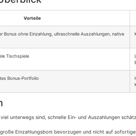
Vorteile
er Bonus ohne Einzahlung, ultraschnelle Auszahlungen, native
le Tischspiele
ites Bonus‑Portfolio
n
ie viel unterwegs sind, schnelle Ein‑ und Auszahlungen sch
e große Einzahlungsboni bevorzugen und nicht auf sofortig