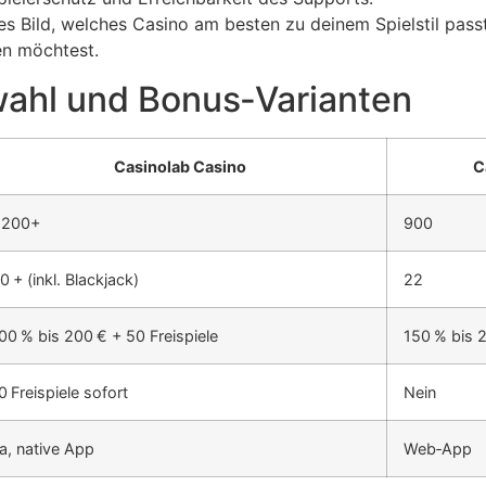
s Bild, welches Casino am besten zu deinem Spielstil pass
en möchtest.
wahl und Bonus‑Varianten
Casinolab Casino
C
 200+
900
0 + (inkl. Blackjack)
22
00 % bis 200 € + 50 Freispiele
150 % bis 
0 Freispiele sofort
Nein
a, native App
Web‑App