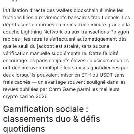
L’utilisation directe des wallets blockchain élimine les
frictions liées aux virements bancaires traditionnels. Les
dépôts sont confirmés en moins d’une minute grâce à la
couche Lightning Network ou aux transactions Polygon
rapides ; les retraits s’effectuent automatiquement dès
que le seuil du jackpot est atteint, sans aucune
vérification manuelle supplémentaire. Cette fluidité
encourage les paris conjoints élevés : plusieurs couples
ont déclaré avoir multiplié leurs mises quotidiennes par
deux lorsqu’ils pouvaient miser en ETH ou USDT sans
frais cachés — un avantage souvent souligné dans les
revues publiées par Cnrm Game parmi les meilleurs
crypto casino 2026.
Gamification sociale :
classements duo & défis
quotidiens