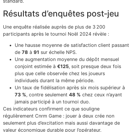
standard.
Résultats d’enquêtes post‑jeu
Une enquête réalisée auprès de plus de 3 200
participants après le tournoi Noël 2024 révèle :
Une hausse moyenne de satisfaction client passant
de
78
à
91
sur échelle NPS.
Une augmentation moyenne du dépôt mensuel
conjoint estimée à
€125
, soit presque deux fois
plus que celle observée chez les joueurs
individuels durant la même période.
Un taux de fidélisation après six mois supérieur à
73 %
, contre seulement
48 %
chez ceux n’ayant
jamais participé à un tournoi duo.
Ces indicateurs confirment ce que souligne
régulièrement Cnrm Game : jouer à deux crée non
seulement plus d’excitation mais aussi davantage de
valeur économique durable pour l’opérateur.