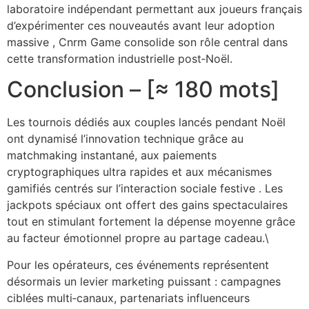
laboratoire indépendant permettant aux joueurs français
d’expérimenter ces nouveautés avant leur adoption
massive , Cnrm Game consolide son rôle central dans
cette transformation industrielle post‑Noël.
Conclusion – [≈ 180 mots]
Les tournois dédiés aux couples lancés pendant Noël
ont dynamisé l’innovation technique grâce au
matchmaking instantané, aux paiements
cryptographiques ultra rapides et aux mécanismes
gamifiés centrés sur l’interaction sociale festive . Les
jackpots spéciaux ont offert des gains spectaculaires
tout en stimulant fortement la dépense moyenne grâce
au facteur émotionnel propre au partage cadeau.\
Pour les opérateurs, ces événements représentent
désormais un levier marketing puissant : campagnes
ciblées multi‑canaux, partenariats influenceurs