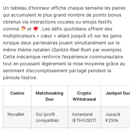
Un tableau d’honneur affiche chaque semaine les paires
qui accumulent le plus grand nombre de points bonus
obtenus via interactions vocales ou emojis festifs
comme
et
. Les défis quotidiens offrent des
multiplicateurs « cœur » allant jusqu’à x5 sur les gains
lorsque deux partenaires jouent simultanément sur le
même thème natalien (
Santa’s Reel Rush
par exemple).
Cette mécanique renforce l’expérience communautaire
tout en poussant légèrement la mise moyenne grâce au
sentiment d’accomplissement partagé pendant la
période festive.
Casino
Matchmaking
Crypto
Jackpot Du
Duo
Withdrawal
NovaBet
Oui (profil
Instantané
Jusqu’à
compatible)
(ETH/USDT)
€250k