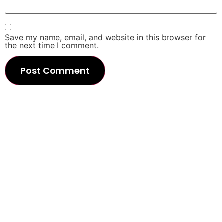
Save my name, email, and website in this browser for
the next time I comment.