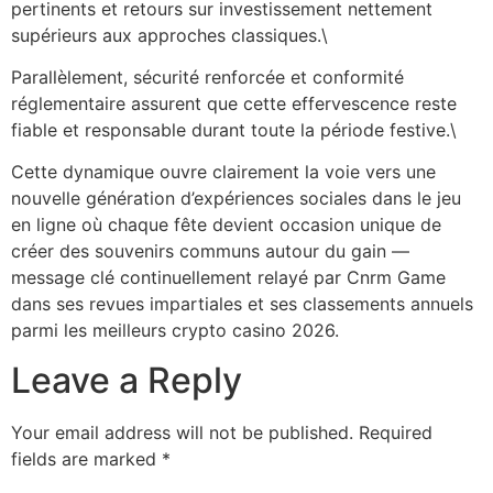
pertinents et retours sur investissement nettement
supérieurs aux approches classiques.\
Parallèlement, sécurité renforcée et conformité
réglementaire assurent que cette effervescence reste
fiable et responsable durant toute la période festive.\
Cette dynamique ouvre clairement la voie vers une
nouvelle génération d’expériences sociales dans le jeu
en ligne où chaque fête devient occasion unique de
créer des souvenirs communs autour du gain —
message clé continuellement relayé par Cnrm Game
dans ses revues impartiales et ses classements annuels
parmi les meilleurs crypto casino 2026.​
Leave a Reply
Your email address will not be published.
Required
fields are marked
*