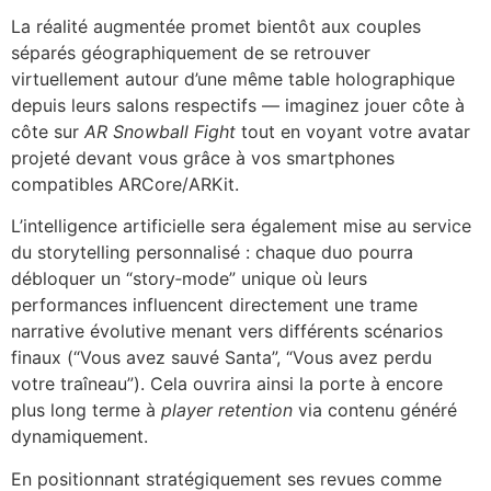
La réalité augmentée promet bientôt aux couples
séparés géographiquement de se retrouver
virtuellement autour d’une même table holographique
depuis leurs salons respectifs — imaginez jouer côte à
côte sur
AR Snowball Fight
tout en voyant votre avatar
projeté devant vous grâce à vos smartphones
compatibles ARCore/ARKit.
L’intelligence artificielle sera également mise au service
du storytelling personnalisé : chaque duo pourra
débloquer un “story‑mode” unique où leurs
performances influencent directement une trame
narrative évolutive menant vers différents scénarios
finaux (“Vous avez sauvé Santa”, “Vous avez perdu
votre traîneau”). Cela ouvrira ainsi la porte à encore
plus long terme à
player retention
via contenu généré
dynamiquement.
En positionnant stratégiquement ses revues comme