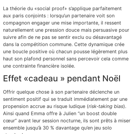
La théorie du «social proof» s’applique parfaitement
aux paris conjoints : lorsqu’un partenaire voit son
compagnon engager une mise importante, il ressent
naturellement une pression douce mais persuasive pour
suivre afin de ne pas se sentir exclu ou désavantagé
dans la compétition commune. Cette dynamique crée
une boucle positive où chacun pousse légèrement plus
haut son plafond personnel sans percevoir cela comme
une contrainte financière isolée.
Effet «cadeau » pendant Noël
Offrir quelque chose à son partenaire déclenche un
sentiment positif qui se traduit immédiatement par une
propension accrue au risque ludique (
risk‑taking bias
).
Ainsi quand Emma offre à Julien “un boost double
cœur” avant leur session nocturne, ils sont prêts à miser
ensemble jusqu’à 30 % davantage qu’en jeu solo