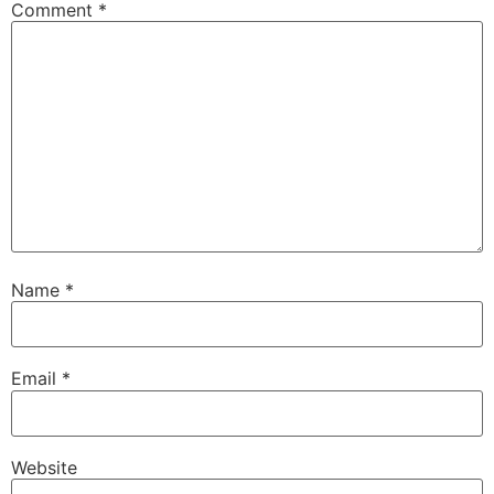
Comment
*
Name
*
Email
*
Website