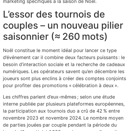
marketing spécifiques à la saison de Noël.
L’essor des tournois de
couples – un nouveau pilier
saisonnier (≈ 260 mots)
Noël constitue le moment idéal pour lancer ce type
d’événement car il combine deux facteurs puissants : le
besoin d’interaction sociale et la recherche de cadeaux
numériques. Les opérateurs savent qu’en décembre les
joueurs sont plus enclins à créer des comptes conjoints
pour profiter des promotions « célébration à deux ».
Les chiffres parlent d’eux-mêmes ; selon une étude
interne publiée par plusieurs plateformes européennes,
la participation aux tournois duo a crû de 42 % entre
novembre 2023 et novembre 2024. Le nombre moyen
de parties jouées par couple pendant la période du