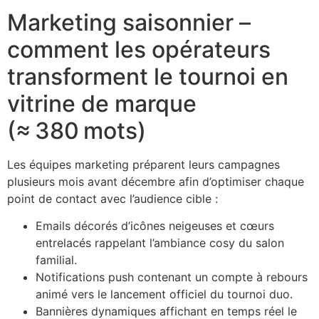
Marketing saisonnier –
comment les opérateurs
transforment le tournoi en
vitrine de marque
(≈ 380 mots)
Les équipes marketing préparent leurs campagnes
plusieurs mois avant décembre afin d’optimiser chaque
point de contact avec l’audience cible :
Emails décorés d’icônes neigeuses et cœurs
entrelacés rappelant l’ambiance cosy du salon
familial.
Notifications push contenant un compte à rebours
animé vers le lancement officiel du tournoi duo.
Bannières dynamiques affichant en temps réel le