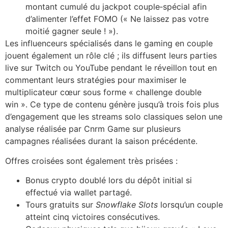
montant cumulé du jackpot couple‑spécial afin
d’alimenter l’effet FOMO (« Ne laissez pas votre
moitié gagner seule ! »).
Les influenceurs spécialisés dans le gaming en couple
jouent également un rôle clé ; ils diffusent leurs parties
live sur Twitch ou YouTube pendant le réveillon tout en
commentant leurs stratégies pour maximiser le
multiplicateur cœur sous forme « challenge double
win ». Ce type de contenu génère jusqu’à trois fois plus
d’engagement que les streams solo classiques selon une
analyse réalisée par Cnrm Game sur plusieurs
campagnes réalisées durant la saison précédente.
Offres croisées sont également très prisées :
Bonus crypto doublé lors du dépôt initial si
effectué via wallet partagé.
Tours gratuits sur
Snowflake Slots
lorsqu’un couple
atteint cinq victoires consécutives.