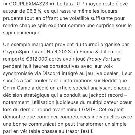
(« COUPLEXMAS23 »). Le taux RTP moyen reste élevé
autour de 96,8 %, ce qui rassure même les joueurs
prudents tout en offrant une volatilité suffisante pour
rendre chaque spin excitant comme une surprise sous le
sapin numérique.
Un exemple marquant provient du tournoi organisé par
CryptoSpin durant Noël 2023 où Emma & Julien ont
remporté €312 000 après avoir joué
Frosty Fortune
pendant huit heures consécutives avec leur voix
synchronisée via Discord intégré au jeu live dealer . Leur
succès a fait couler tant d’informations sur Reddit que
Cnrm Game a dédié un article spécial analysant chaque
décision stratégique qui a conduit au jackpot record –
notamment l’utilisation judicieuse du multiplicateur cœur
lors du dernier round avant minuit GMT+. Cet exploit
démontre que combiner compétences individuelles avec
une bonne communication peut transformer un simple
pari en véritable chasse au trésor festif.