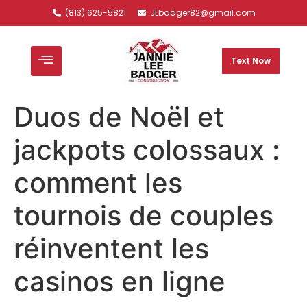
(813) 625-5821
JLbadger82@gmail.com
Text Now
Duos de Noël et
jackpots colossaux :
comment les
tournois de couples
réinventent les
casinos en ligne