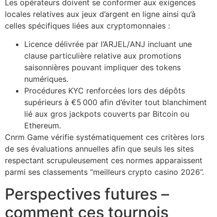
Les opérateurs doivent se conformer aux exigences
locales relatives aux jeux d’argent en ligne ainsi qu’à
celles spécifiques liées aux cryptomonnaies :
Licence délivrée par l’ARJEL/ANJ incluant une
clause particulière relative aux promotions
saisonnières pouvant impliquer des tokens
numériques.
Procédures KYC renforcées lors des dépôts
supérieurs à €5 000 afin d’éviter tout blanchiment
lié aux gros jackpots couverts par Bitcoin ou
Ethereum.
Cnrm Game vérifie systématiquement ces critères lors
de ses évaluations annuelles afin que seuls les sites
respectant scrupuleusement ces normes apparaissent
parmi ses classements “meilleurs crypto casino 2026”.
Perspectives futures –
comment ces tournois