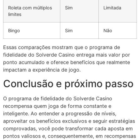
Roleta com múltiplos
Sim
Limitada
limites
Bingo
Sim
Não
Essas comparações mostram que o programa de
fidelidade do Solverde Casino entrega mais valor por
ponto acumulado e oferece benefícios que realmente
impactam a experiência de jogo.
Conclusão e próximo passo
O programa de fidelidade do Solverde Casino
recompensa quem joga de forma constante e
inteligente. Ao entender a progressão de níveis,
aproveitar os benefícios exclusivos e seguir estratégias
comprovadas, você pode transformar cada aposta em
pontos valiosos e, consequentemente, em recompensas