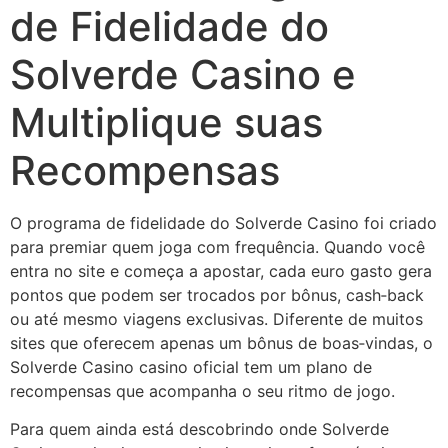
de Fidelidade do
Solverde Casino e
Multiplique suas
Recompensas
O programa de fidelidade do Solverde Casino foi criado
para premiar quem joga com frequência. Quando você
entra no site e começa a apostar, cada euro gasto gera
pontos que podem ser trocados por bônus, cash‑back
ou até mesmo viagens exclusivas. Diferente de muitos
sites que oferecem apenas um bônus de boas‑vindas, o
Solverde Casino casino oficial tem um plano de
recompensas que acompanha o seu ritmo de jogo.
Para quem ainda está descobrindo onde Solverde