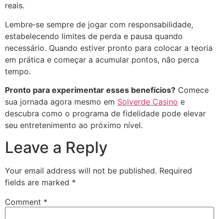
reais.
Lembre‑se sempre de jogar com responsabilidade,
estabelecendo limites de perda e pausa quando
necessário. Quando estiver pronto para colocar a teoria
em prática e começar a acumular pontos, não perca
tempo.
Pronto para experimentar esses benefícios?
Comece
sua jornada agora mesmo em
Solverde Casino
e
descubra como o programa de fidelidade pode elevar
seu entretenimento ao próximo nível.
Leave a Reply
Your email address will not be published.
Required
fields are marked
*
Comment
*