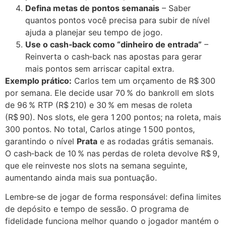
Defina metas de pontos semanais
– Saber
quantos pontos você precisa para subir de nível
ajuda a planejar seu tempo de jogo.
Use o cash‑back como “dinheiro de entrada”
–
Reinverta o cash‑back nas apostas para gerar
mais pontos sem arriscar capital extra.
Exemplo prático:
Carlos tem um orçamento de R$ 300
por semana. Ele decide usar 70 % do bankroll em slots
de 96 % RTP (R$ 210) e 30 % em mesas de roleta
(R$ 90). Nos slots, ele gera 1 200 pontos; na roleta, mais
300 pontos. No total, Carlos atinge 1 500 pontos,
garantindo o nível
Prata
e as rodadas grátis semanais.
O cash‑back de 10 % nas perdas de roleta devolve R$ 9,
que ele reinveste nos slots na semana seguinte,
aumentando ainda mais sua pontuação.
Lembre‑se de jogar de forma responsável: defina limites
de depósito e tempo de sessão. O programa de
fidelidade funciona melhor quando o jogador mantém o