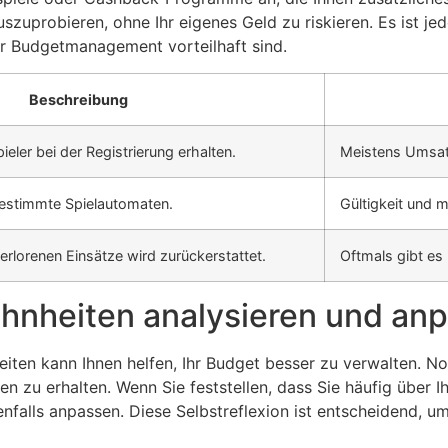
zuprobieren, ohne Ihr eigenes Geld zu riskieren. Es ist je
Ihr Budgetmanagement vorteilhaft sind.
Beschreibung
eler bei der Registrierung erhalten.
Meistens Umsat
bestimmte Spielautomaten.
Gültigkeit und 
verlorenen Einsätze wird zurückerstattet.
Oftmals gibt es
ohnheiten analysieren und an
iten kann Ihnen helfen, Ihr Budget besser zu verwalten. Not
äten zu erhalten. Wenn Sie feststellen, dass Sie häufig über I
alls anpassen. Diese Selbstreflexion ist entscheidend, 