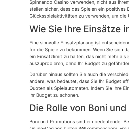
Spinnando Casino verwenden, nicht aus Ihrem 
stellen sicher, dass das Spielen ein positives 
Glücksspielaktivitäten zu verwenden, um die 
Wie Sie Ihre Einsätze 
Eine sinnvolle Einsatzplanung ist entscheide
für die Spiele zu bekommen. Wenn Sie sich dann
ein Einsatzlimit zu halten, das nicht mehr al
auszuprobieren, ohne Ihr Budget zu gefährde
Darüber hinaus sollten Sie auch die verschie
andere, was bedeutet, dass Sie Ihr Budget ef
Quoten als Spielautomaten. Indem Sie Ihre Ei
Ihr Budget zu schonen.
Die Rolle von Boni u
Boni und Promotions sind ein bedeutender Bes
Online-Casinos bieten Willkommensboni, Freis