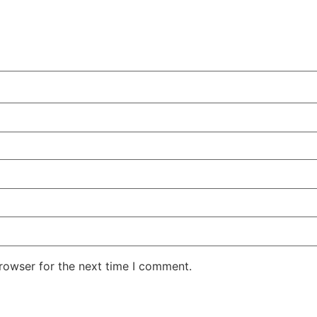
rowser for the next time I comment.