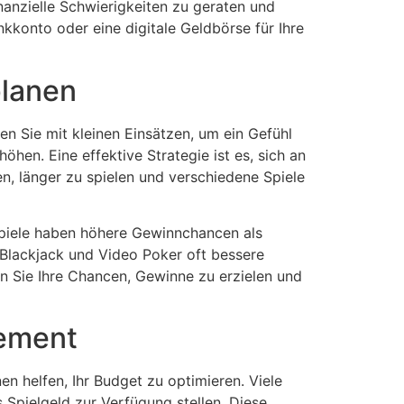
nanzielle Schwierigkeiten zu geraten und
ankkonto oder eine digitale Geldbörse für Ihre
planen
en Sie mit kleinen Einsätzen, um ein Gefühl
öhen. Eine effektive Strategie ist es, sich an
en, länger zu spielen und verschiedene Spiele
 Spiele haben höhere Gewinnchancen als
e Blackjack und Video Poker oft bessere
en Sie Ihre Chancen, Gewinne zu erzielen und
gement
n helfen, Ihr Budget zu optimieren. Viele
Spielgeld zur Verfügung stellen. Diese