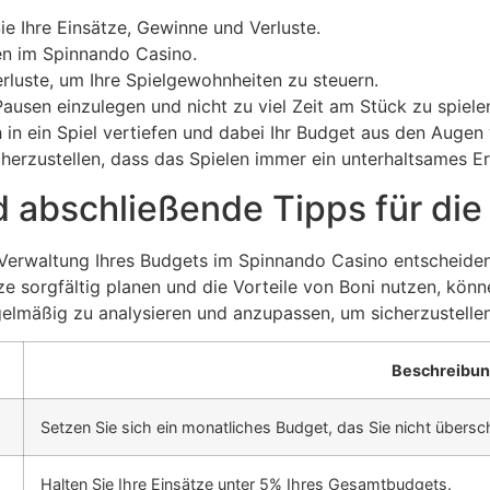
ie Ihre Einsätze, Gewinne und Verluste.
en im Spinnando Casino.
erluste, um Ihre Spielgewohnheiten zu steuern.
Pausen einzulegen und nicht zu viel Zeit am Stück zu spielen.
h in ein Spiel vertiefen und dabei Ihr Budget aus den Augen 
cherzustellen, dass das Spielen immer ein unterhaltsames Erl
abschließende Tipps für die
erwaltung Ihres Budgets im Spinnando Casino entscheidend f
ätze sorgfältig planen und die Vorteile von Boni nutzen, kön
gelmäßig zu analysieren und anzupassen, um sicherzustelle
Beschreibu
Setzen Sie sich ein monatliches Budget, das Sie nicht übersch
Halten Sie Ihre Einsätze unter 5% Ihres Gesamtbudgets.