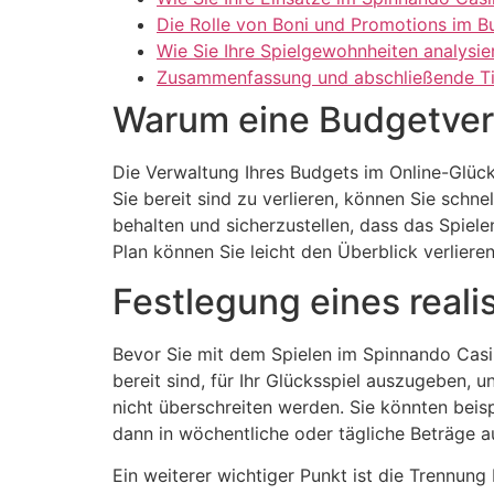
Die Rolle von Boni und Promotions im
Wie Sie Ihre Spielgewohnheiten analysi
Zusammenfassung und abschließende Ti
Warum eine Budgetverw
Die Verwaltung Ihres Budgets im Online-Glücks
Sie bereit sind zu verlieren, können Sie schnel
behalten und sicherzustellen, dass das Spiele
Plan können Sie leicht den Überblick verlieren
Festlegung eines real
Bevor Sie mit dem Spielen im Spinnando Casino
bereit sind, für Ihr Glücksspiel auszugeben, u
nicht überschreiten werden. Sie könnten beis
dann in wöchentliche oder tägliche Beträge au
Ein weiterer wichtiger Punkt ist die Trennung 