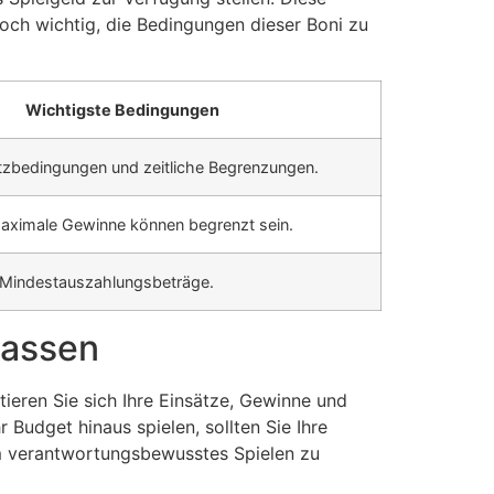
doch wichtig, die Bedingungen dieser Boni zu
Wichtigste Bedingungen
zbedingungen und zeitliche Begrenzungen.
maximale Gewinne können begrenzt sein.
 Mindestauszahlungsbeträge.
passen
ieren Sie sich Ihre Einsätze, Gewinne und
hr Budget hinaus spielen, sollten Sie Ihre
um verantwortungsbewusstes Spielen zu