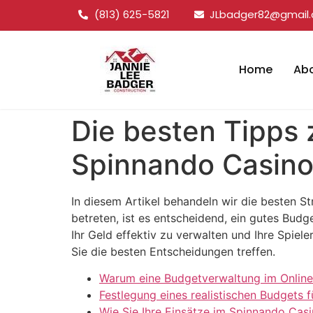
(813) 625-5821
JLbadger82@gmail
Home
Ab
Die besten Tipps 
Spinnando Casin
In diesem Artikel behandeln wir die besten S
betreten, ist es entscheidend, ein gutes Budg
Ihr Geld effektiv zu verwalten und Ihre Spie
Sie die besten Entscheidungen treffen.
Warum eine Budgetverwaltung im Online-
Festlegung eines realistischen Budgets 
Wie Sie Ihre Einsätze im Spinnando Casi