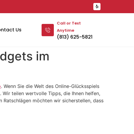
Call or Text
ntact Us
Anytime
(813) 625-5821
udgets im
o
. Wenn Sie die Welt des Online-Glücksspiels
Wir teilen wertvolle Tipps, die Ihnen helfen,
n Ratschlägen möchten wir sicherstellen, dass