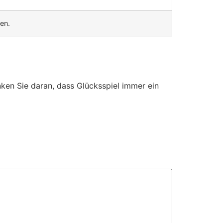
en.
nken Sie daran, dass Glücksspiel immer ein