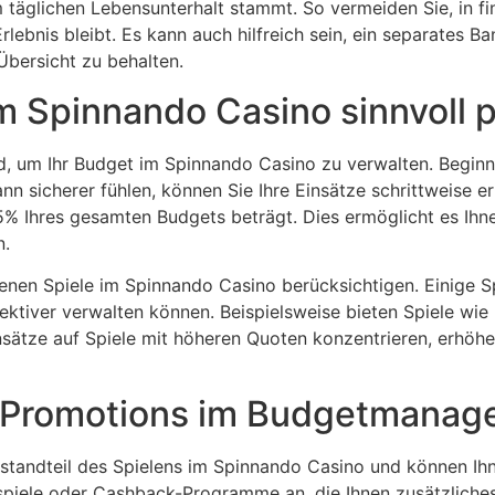
täglichen Lebensunterhalt stammt. So vermeiden Sie, in fi
Erlebnis bleibt. Es kann auch hilfreich sein, ein separates B
Übersicht zu behalten.
im Spinnando Casino sinnvoll 
nd, um Ihr Budget im Spinnando Casino zu verwalten. Beginn
 sicherer fühlen, können Sie Ihre Einsätze schrittweise erh
s 5% Ihres gesamten Budgets beträgt. Dies ermöglicht es Ihn
n.
denen Spiele im Spinnando Casino berücksichtigen. Einige
fektiver verwalten können. Beispielsweise bieten Spiele wi
nsätze auf Spiele mit höheren Quoten konzentrieren, erhöh
nd Promotions im Budgetmana
tandteil des Spielens im Spinnando Casino und können Ihne
piele oder Cashback-Programme an, die Ihnen zusätzliches 