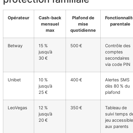
Opérateur
Cash‑back
Plafond de
Fonctionnalit
mensuel
mise
parentale
max
quotidienne
Betway
15 %
500 €
Contrôle des
jusqu’à
comptes
30 €
secondaires
via code PIN
Unibet
10 %
400 €
Alertes SMS
jusqu’à
dès 80 % du
25 €
plafond
LeoVegas
12 %
350 €
Tableau de
jusqu’à
suivi temps d
20 €
jeu accessible
aux parents