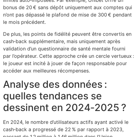
limites auto‑imposées. Par exemple, Unibet offre un
bonus de 20 € sans dépôt uniquement aux comptes qui
n’ont pas dépassé le plafond de mise de 300 € pendant
le mois précédent.
De plus, les points de fidélité peuvent être convertis en
cash‑back supplémentaire, mais uniquement après
validation d’un questionnaire de santé mentale fourni
par l’opérateur. Cette approche crée un cercle vertueux :
le joueur est incité à jouer de façon responsable pour
accéder aux meilleures récompenses.
Analyse des données :
quelles tendances se
dessinent en 2024‑2025 ?
En 2024, le nombre d’utilisateurs actifs ayant activé le
cash‑back a progressé de 22 % par rapport à 2023,
passant de 1,2 million à 1,46 million dans l’Union