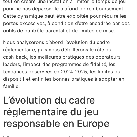
tout en créant une incitation à limiter le temps de jeu
pour ne pas dépasser le plafond de remboursement.
Cette dynamique peut être exploitée pour réduire les
pertes excessives, à condition d’être encadrée par des
outils de contrôle parental et de limites de mise.
Nous analyserons d’abord l’évolution du cadre
réglementaire, puis nous détaillerons le rôle du
cash‑back, les meilleures pratiques des opérateurs
leaders, l’impact des programmes de fidélité, les
tendances observées en 2024‑2025, les limites du
dispositif et enfin les bonnes pratiques à adopter en
famille.
L’évolution du cadre
réglementaire du jeu
responsable en Europe