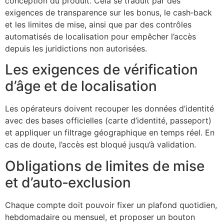
conception du produit. Cela se traduit par des
exigences de transparence sur les bonus, le cash‑back
et les limites de mise, ainsi que par des contrôles
automatisés de localisation pour empêcher l’accès
depuis les juridictions non autorisées.
Les exigences de vérification
d’âge et de localisation
Les opérateurs doivent recouper les données d’identité
avec des bases officielles (carte d’identité, passeport)
et appliquer un filtrage géographique en temps réel. En
cas de doute, l’accès est bloqué jusqu’à validation.
Obligations de limites de mise
et d’auto‑exclusion
Chaque compte doit pouvoir fixer un plafond quotidien,
hebdomadaire ou mensuel, et proposer un bouton