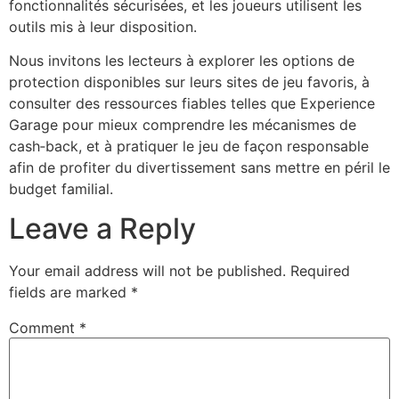
fonctionnalités sécurisées, et les joueurs utilisent les
outils mis à leur disposition.
Nous invitons les lecteurs à explorer les options de
protection disponibles sur leurs sites de jeu favoris, à
consulter des ressources fiables telles que Experience
Garage pour mieux comprendre les mécanismes de
cash‑back, et à pratiquer le jeu de façon responsable
afin de profiter du divertissement sans mettre en péril le
budget familial.
Leave a Reply
Your email address will not be published.
Required
fields are marked
*
Comment
*