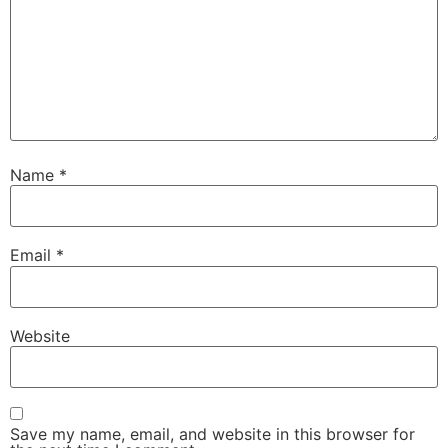
Name
*
Email
*
Website
Save my name, email, and website in this browser for