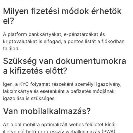
Milyen fizetési módok érhetők
el?
A platform bankkártyákat, e-pénztárcákat és
kriptovalutákat is elfogad, a pontos listát a fiókodban
találod.
Szükség van dokumentumokra
a kifizetés előtt?
Igen, a KYC folyamat részeként személyi igazolvány,
lakcímkártya és esetenként a befizetés módjának
igazolása is szükséges.
Van mobilalkalmazás?
Az oldal mobilra optimalizált webes felületet kínál,
illetve elérhető progresszív webalkalmazás (PWA)