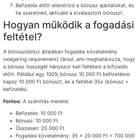
Befizetés előtt ellenőrizd a bónusz ajánlatokat, és
ha szeretnéd, aktiváld a kiválasztott bónuszt.
Hogyan működik a fogadási
feltétel?
A bónuszokhoz általában fogadási követelmény
(wagering requirement) társul, ami meghatározza, hogy
a bónusz összegét hányszor kell feltéteni a kifizetés
előtt. Például egy 100% bónusz 10 000 Ft befizetésre:
kapsz 10 000 Ft bónuszt, és a feltétel 35x (bónusz +
befizetés).
Fontos:
A számítás menete:
Befizetés: 10 000 Ft
Bónusz: 10 000 Ft
Összesen: 20 000 Ft
Fogadási követelmény: 35 × 20 000 Ft = 700 000