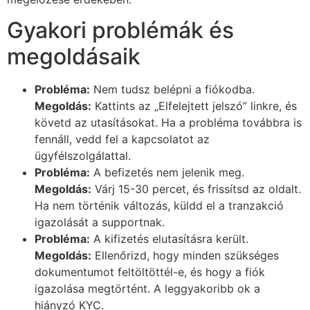
Gyakori problémák és
megoldásaik
Probléma:
Nem tudsz belépni a fiókodba.
Megoldás:
Kattints az „Elfelejtett jelszó” linkre, és
követd az utasításokat. Ha a probléma továbbra is
fennáll, vedd fel a kapcsolatot az
ügyfélszolgálattal.
Probléma:
A befizetés nem jelenik meg.
Megoldás:
Várj 15-30 percet, és frissítsd az oldalt.
Ha nem történik változás, küldd el a tranzakció
igazolását a supportnak.
Probléma:
A kifizetés elutasításra került.
Megoldás:
Ellenőrizd, hogy minden szükséges
dokumentumot feltöltöttél-e, és hogy a fiók
igazolása megtörtént. A leggyakoribb ok a
hiányzó KYC.