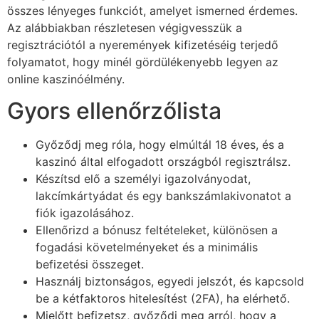
összes lényeges funkciót, amelyet ismerned érdemes.
Az alábbiakban részletesen végigvesszük a
regisztrációtól a nyeremények kifizetéséig terjedő
folyamatot, hogy minél gördülékenyebb legyen az
online kaszinóélmény.
Gyors ellenőrzőlista
Győződj meg róla, hogy elmúltál 18 éves, és a
kaszinó által elfogadott országból regisztrálsz.
Készítsd elő a személyi igazolványodat,
lakcímkártyádat és egy bankszámlakivonatot a
fiók igazolásához.
Ellenőrizd a bónusz feltételeket, különösen a
fogadási követelményeket és a minimális
befizetési összeget.
Használj biztonságos, egyedi jelszót, és kapcsold
be a kétfaktoros hitelesítést (2FA), ha elérhető.
Mielőtt befizetsz, győződj meg arról, hogy a