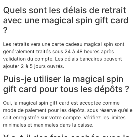
Quels sont les délais de retrait
avec une magical spin gift card
?
Les retraits vers une carte cadeau magical spin sont
généralement traités sous 24 à 48 heures après
validation du compte. Les délais bancaires peuvent
ajouter 2 à 5 jours ouvrés.
Puis-je utiliser la magical spin
gift card pour tous les dépôts ?
Oui, la magical spin gift card est acceptée comme
mode de paiement pour les dépôts, sous réserve qu’elle
soit enregistrée sur votre compte. Vérifiez les limites
minimales et maximales dans la caisse.