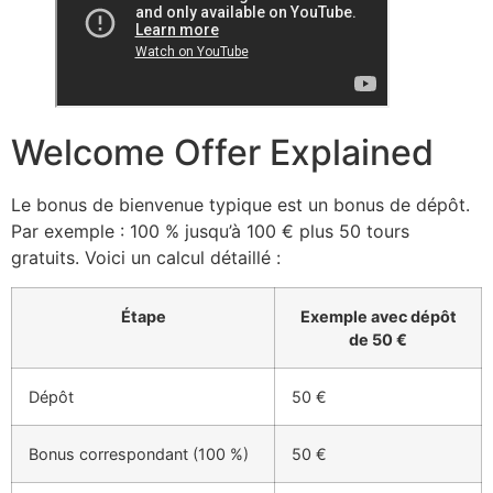
Welcome Offer Explained
Le bonus de bienvenue typique est un bonus de dépôt.
Par exemple : 100 % jusqu’à 100 € plus 50 tours
gratuits. Voici un calcul détaillé :
Étape
Exemple avec dépôt
de 50 €
Dépôt
50 €
Bonus correspondant (100 %)
50 €