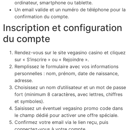
ordinateur, smartphone ou tablette.
Un email valide et un numéro de téléphone pour la
confirmation du compte.
Inscription et configuration
du compte
Rendez-vous sur le site vegasino casino et cliquez
sur « S’inscrire » ou « Rejoindre ».
Remplissez le formulaire avec vos informations
personnelles : nom, prénom, date de naissance,
adresse.
Choisissez un nom d’utilisateur et un mot de passe
fort (minimum 8 caractères, avec lettres, chiffres
et symboles).
Saisissez un éventuel vegasino promo code dans
le champ dédié pour activer une offre spéciale.
Confirmez votre email via le lien reçu, puis
connectez-vous à votre compte.