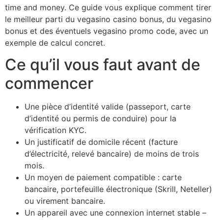
time and money. Ce guide vous explique comment tirer
le meilleur parti du vegasino casino bonus, du vegasino
bonus et des éventuels vegasino promo code, avec un
exemple de calcul concret.
Ce qu’il vous faut avant de
commencer
Une pièce d’identité valide (passeport, carte
d’identité ou permis de conduire) pour la
vérification KYC.
Un justificatif de domicile récent (facture
d’électricité, relevé bancaire) de moins de trois
mois.
Un moyen de paiement compatible : carte
bancaire, portefeuille électronique (Skrill, Neteller)
ou virement bancaire.
Un appareil avec une connexion internet stable –