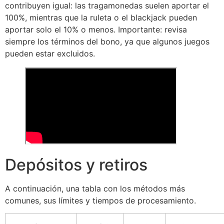
contribuyen igual: las tragamonedas suelen aportar el
100%, mientras que la ruleta o el blackjack pueden
aportar solo el 10% o menos. Importante: revisa
siempre los términos del bono, ya que algunos juegos
pueden estar excluidos.
Depósitos y retiros
A continuación, una tabla con los métodos más
comunes, sus límites y tiempos de procesamiento.