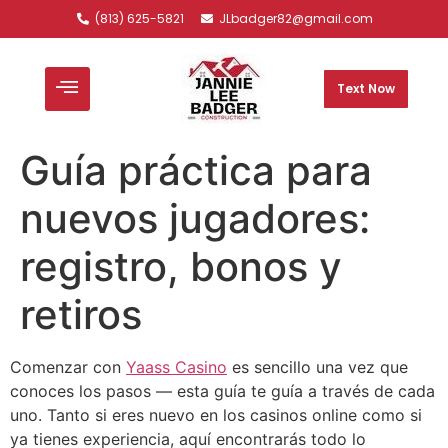
(813) 625-5821
JLbadger82@gmail.com
Text Now
Guía práctica para
nuevos jugadores:
registro, bonos y
retiros
Comenzar con
Yaass Casino
es sencillo una vez que
conoces los pasos — esta guía te guía a través de cada
uno. Tanto si eres nuevo en los casinos online como si
ya tienes experiencia, aquí encontrarás todo lo