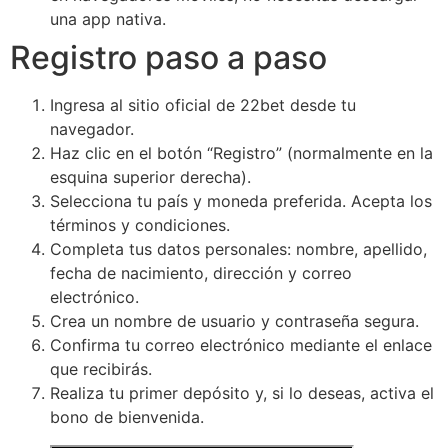
una app nativa.
Registro paso a paso
Ingresa al sitio oficial de 22bet desde tu
navegador.
Haz clic en el botón “Registro” (normalmente en la
esquina superior derecha).
Selecciona tu país y moneda preferida. Acepta los
términos y condiciones.
Completa tus datos personales: nombre, apellido,
fecha de nacimiento, dirección y correo
electrónico.
Crea un nombre de usuario y contraseña segura.
Confirma tu correo electrónico mediante el enlace
que recibirás.
Realiza tu primer depósito y, si lo deseas, activa el
bono de bienvenida.