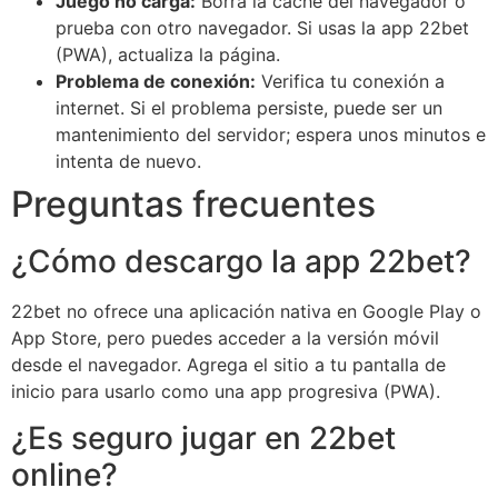
Juego no carga:
Borra la caché del navegador o
prueba con otro navegador. Si usas la app 22bet
(PWA), actualiza la página.
Problema de conexión:
Verifica tu conexión a
internet. Si el problema persiste, puede ser un
mantenimiento del servidor; espera unos minutos e
intenta de nuevo.
Preguntas frecuentes
¿Cómo descargo la app 22bet?
22bet no ofrece una aplicación nativa en Google Play o
App Store, pero puedes acceder a la versión móvil
desde el navegador. Agrega el sitio a tu pantalla de
inicio para usarlo como una app progresiva (PWA).
¿Es seguro jugar en 22bet
online?