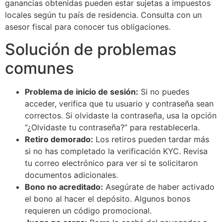
ganancias obtenidas pueden estar sujetas a impuestos
locales según tu país de residencia. Consulta con un
asesor fiscal para conocer tus obligaciones.
Solución de problemas
comunes
Problema de inicio de sesión:
Si no puedes
acceder, verifica que tu usuario y contraseña sean
correctos. Si olvidaste la contraseña, usa la opción
“¿Olvidaste tu contraseña?” para restablecerla.
Retiro demorado:
Los retiros pueden tardar más
si no has completado la verificación KYC. Revisa
tu correo electrónico para ver si te solicitaron
documentos adicionales.
Bono no acreditado:
Asegúrate de haber activado
el bono al hacer el depósito. Algunos bonos
requieren un código promocional.