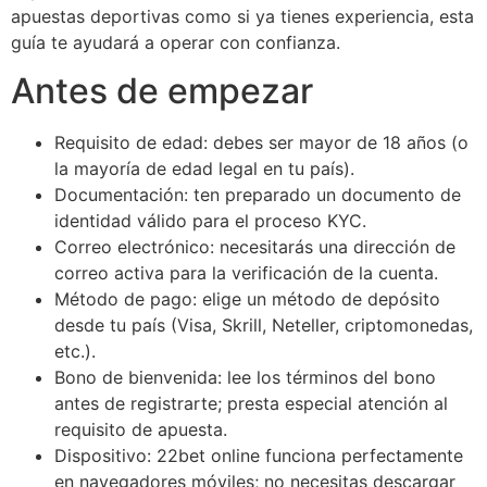
apuestas deportivas como si ya tienes experiencia, esta
guía te ayudará a operar con confianza.
Antes de empezar
Requisito de edad: debes ser mayor de 18 años (o
la mayoría de edad legal en tu país).
Documentación: ten preparado un documento de
identidad válido para el proceso KYC.
Correo electrónico: necesitarás una dirección de
correo activa para la verificación de la cuenta.
Método de pago: elige un método de depósito
desde tu país (Visa, Skrill, Neteller, criptomonedas,
etc.).
Bono de bienvenida: lee los términos del bono
antes de registrarte; presta especial atención al
requisito de apuesta.
Dispositivo: 22bet online funciona perfectamente
en navegadores móviles; no necesitas descargar