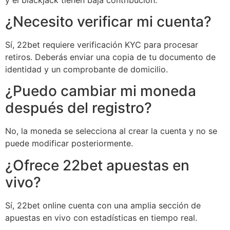
¿Necesito verificar mi cuenta?
Sí, 22bet requiere verificación KYC para procesar
retiros. Deberás enviar una copia de tu documento de
identidad y un comprobante de domicilio.
¿Puedo cambiar mi moneda
después del registro?
No, la moneda se selecciona al crear la cuenta y no se
puede modificar posteriormente.
¿Ofrece 22bet apuestas en
vivo?
Sí, 22bet online cuenta con una amplia sección de
apuestas en vivo con estadísticas en tiempo real.