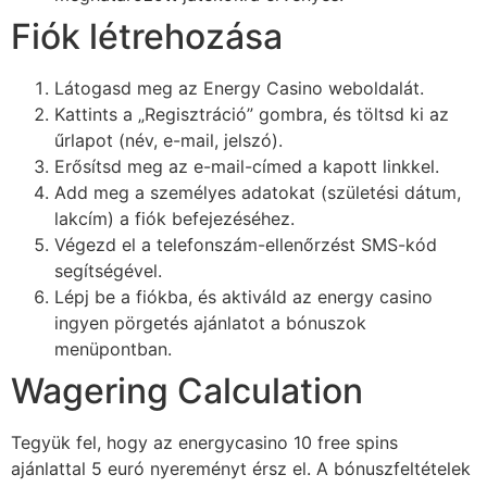
Fiók létrehozása
Látogasd meg az Energy Casino weboldalát.
Kattints a „Regisztráció” gombra, és töltsd ki az
űrlapot (név, e-mail, jelszó).
Erősítsd meg az e-mail-címed a kapott linkkel.
Add meg a személyes adatokat (születési dátum,
lakcím) a fiók befejezéséhez.
Végezd el a telefonszám-ellenőrzést SMS-kód
segítségével.
Lépj be a fiókba, és aktiváld az energy casino
ingyen pörgetés ajánlatot a bónuszok
menüpontban.
Wagering Calculation
Tegyük fel, hogy az energycasino 10 free spins
ajánlattal 5 euró nyereményt érsz el. A bónuszfeltételek