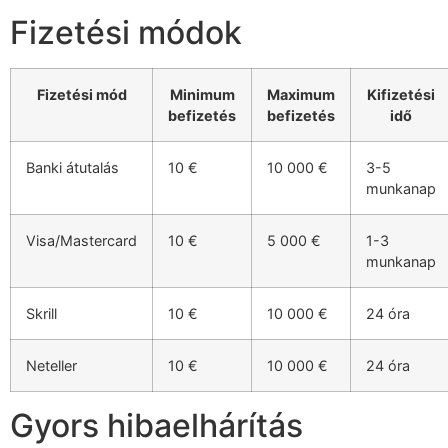
Fizetési módok
Fizetési mód
Minimum
Maximum
Kifizetési
befizetés
befizetés
idő
Banki átutalás
10 €
10 000 €
3-5
munkanap
Visa/Mastercard
10 €
5 000 €
1-3
munkanap
Skrill
10 €
10 000 €
24 óra
Neteller
10 €
10 000 €
24 óra
Gyors hibaelhárítás