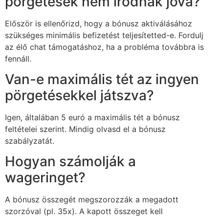
pörgetések nem íródnak jóvá?
Először is ellenőrizd, hogy a bónusz aktiválásához
szükséges minimális befizetést teljesítetted-e. Fordulj
az élő chat támogatáshoz, ha a probléma továbbra is
fennáll.
Van-e maximális tét az ingyen
pörgetésekkel játszva?
Igen, általában 5 euró a maximális tét a bónusz
feltételei szerint. Mindig olvasd el a bónusz
szabályzatát.
Hogyan számolják a
wageringet?
A bónusz összegét megszorozzák a megadott
szorzóval (pl. 35x). A kapott összeget kell